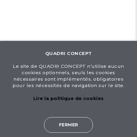
Suivez-nous !
QUADRI CONCEPT
Mentions légales
|
CGU
|
Politique de
confidentialité
Le site de QUADRI CONCEPT n’utilise aucun
Politique de cookies
|
Contact
cookies optionnels, seuls les cookies
nécessaires sont implémentés, obligatoires
pour les nécessités de navigation sur le site.
Lire la politique de cookies
© 2026 Quadri Concept quadri-concept.fr | tous droits
FERMER
réservés |
agence attraction : création site internet -
agence de communication web et création graphique